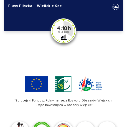
Fluss Pliszka – Wielickie See
4:10 h
6.3 km
"Europejski Fundusz Rolny na rzecz Rozwoju Obszarów Wiejskich:
Europa inwestująca w obszary wiejskie".