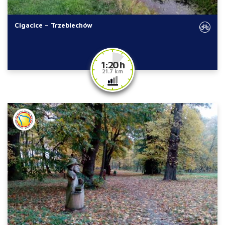
Cigacice – Trzebiechów
1:20 h
21.7 km