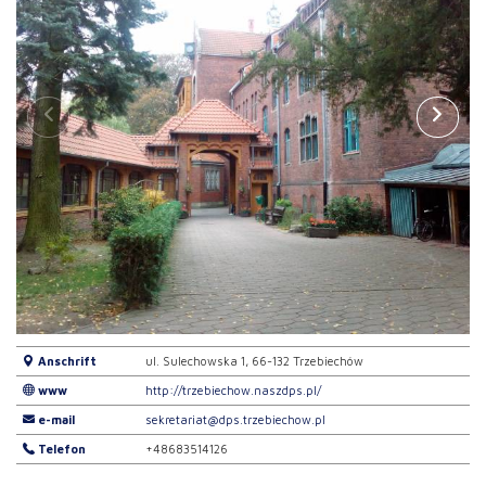
Anschrift
ul. Sulechowska 1, 66-132 Trzebiechów
www
http://trzebiechow.naszdps.pl/
e-mail
sekretariat@dps.trzebiechow.pl
Telefon
+48683514126