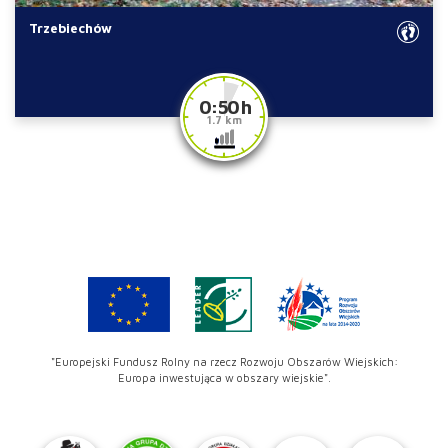
Trzebiechów
0:50 h
1.7 km
"Europejski Fundusz Rolny na rzecz Rozwoju Obszarów Wiejskich:
Europa inwestująca w obszary wiejskie".