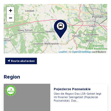
+
−
Leaflet
|
©
OpenStreetMap
contributors
Route abstecken
Region
Pojezierze Poznańskie
Über die Region Das LSR-Gebiet liegt
im Posener Seengebiet (Pojezierze
Poznańskie). Das...