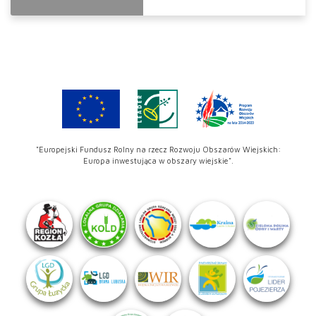
"Europejski Fundusz Rolny na rzecz Rozwoju Obszarów Wiejskich:
Europa inwestująca w obszary wiejskie".