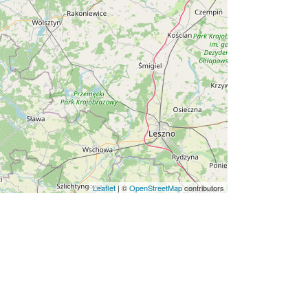
Leaflet
|
©
OpenStreetMap
contributors