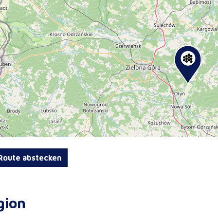
oute abstecken
gion