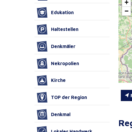
+
−
Edukation
Haltestellen
Denkmäler
Nekropolien
Kirche
R
TOP der Region
Denkmal
Re
Lokales Handwerk