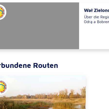
Wał Zielon
Über die Regi
Odrą a Bobrem“
rbundene Routen