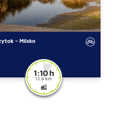
zytok – Milsko
1:10 h
12.6 km