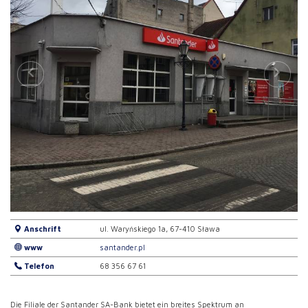
Anschrift
ul. Waryńskiego 1a, 67-410 Sława
www
santander.pl
Telefon
68 356 67 61
Die Filiale der Santander SA-Bank bietet ein breites Spektrum an