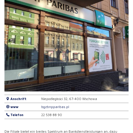
Anschrift
Niepodległości 32, 67-400 Wschowa
www
bgzbnpparibas.pl
Telefon
22 538 88 90
Die Filiale bietet ein breites Spektrum an Bankdienstleistungen an, dazu