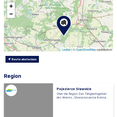
+
−
Leaflet
|
©
OpenStreetMap
contributors
Route abstecken
Region
Pojezierze Sławskie
Über die Region Das Tätigkeitsgebiet
des Vereins „Stowarzyszenia Kraina...