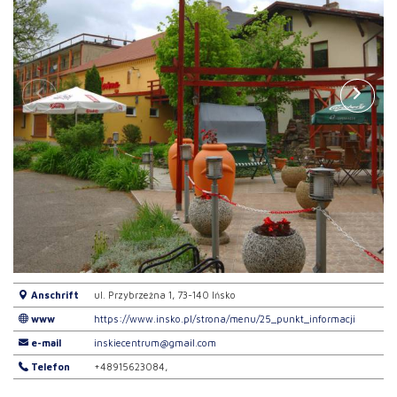
Anschrift
ul. Przybrzeżna 1, 73-140 Ińsko
www
https://www.insko.pl/strona/menu/25_punkt_informacji
e-mail
inskiecentrum@gmail.com
Telefon
+48915623084,