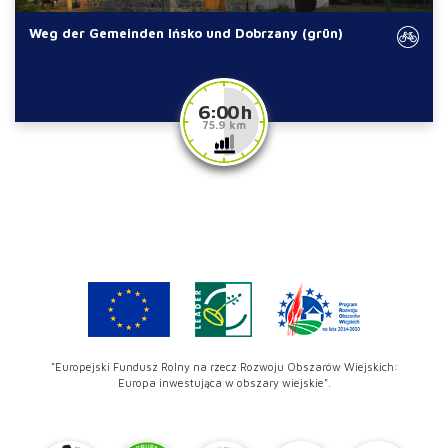
Weg der Gemeinden Ińsko und Dobrzany (grün)
6:00 h
75.9 km
"Europejski Fundusz Rolny na rzecz Rozwoju Obszarów Wiejskich:
Europa inwestująca w obszary wiejskie".