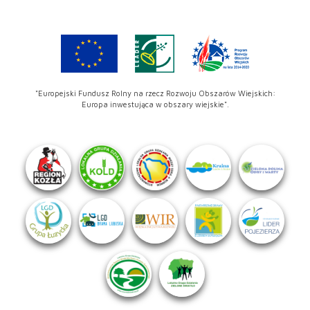
"Europejski Fundusz Rolny na rzecz Rozwoju Obszarów Wiejskich:
Europa inwestująca w obszary wiejskie".