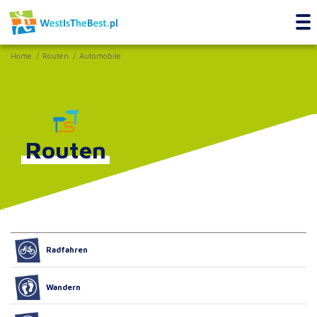
Home
Routen
Automobile
Routen
Radfahren
Wandern