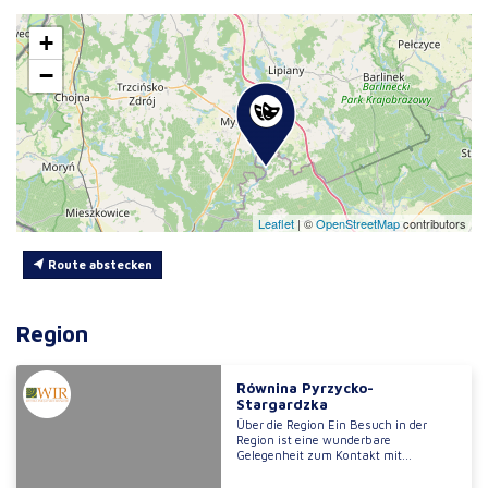
+
−
Leaflet
|
©
OpenStreetMap
contributors
Route abstecken
Region
Równina Pyrzycko-
Stargardzka
Über die Region Ein Besuch in der
Region ist eine wunderbare
Gelegenheit zum Kontakt mit...