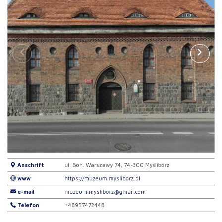
Anschrift
ul. Boh. Warszawy 74, 74-300 Myślibórz
www
https://muzeum.mysliborz.pl
e-mail
muzeum.mysliborz@gmail.com
Telefon
+48957472448