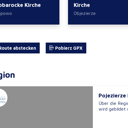
obarocke Kirche
Kirche
opowo
Objezierze
oute abstecken
Pobierz GPX
gion
Pojezierze
Über die Regi
wird gebildet 