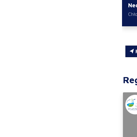
Ne
Chł
R
Re