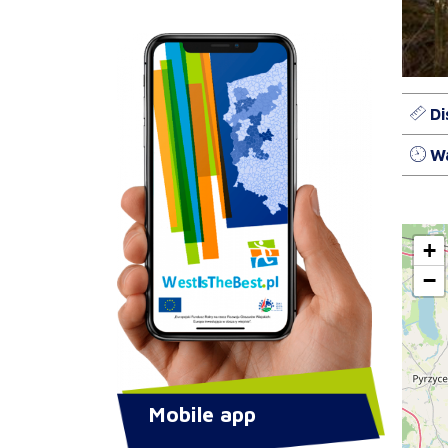
Di
Wa
+
−
Mobile app