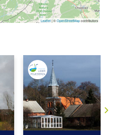
Leaflet
|
©
OpenStreetMap
contributors