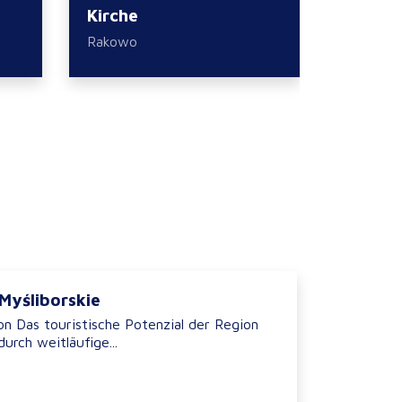
Kirche
Kirche
Rakowo
Nowy Kl
 Myśliborskie
on Das touristische Potenzial der Region
durch weitläufige...