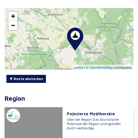
+
−
Leaflet
|
©
OpenStreetMap
contributors
Route abstecken
Region
Pojezierze Myśliborskie
Über die Region Das touristische
Potenzial der Region wird gebildet
durch weitläufige...