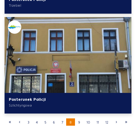
Trzebiel
Posterunek Policji
Szlichtyngowa
3
4
5
6
7
8
9
10
11
12