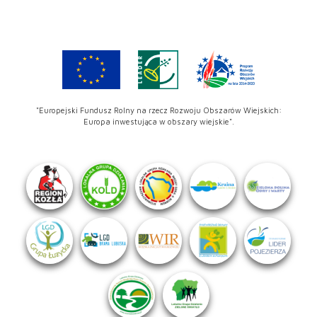
"Europejski Fundusz Rolny na rzecz Rozwoju Obszarów Wiejskich:
Europa inwestująca w obszary wiejskie".