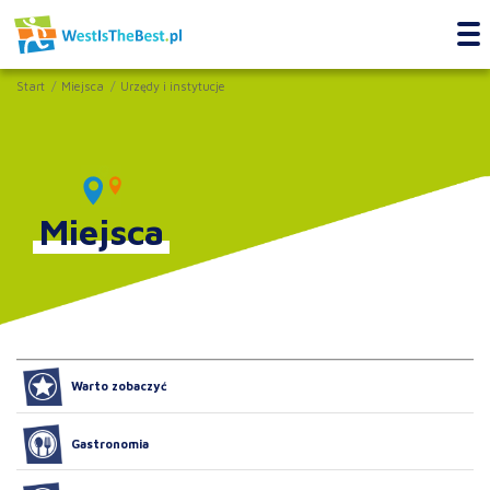
Start
Miejsca
Urzędy i instytucje
Miejsca
Warto zobaczyć
Gastronomia