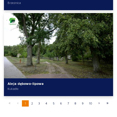
Brzeźnica
Aleja dębowo-lipowa
Kukadło
1
2
3
4
5
6
7
8
9
10