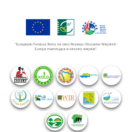
"Europejski Fundusz Rolny na rzecz Rozwoju Obszarów Wiejskich:
Europa inwestująca w obszary wiejskie".