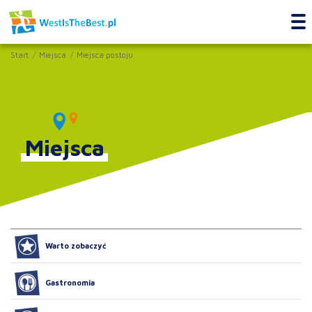
Start
Miejsca
Miejsca postoju
Miejsca
Warto zobaczyć
Gastronomia