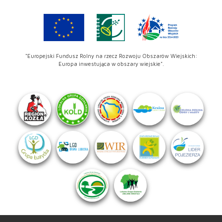
"Europejski Fundusz Rolny na rzecz Rozwoju Obszarów Wiejskich:
Europa inwestująca w obszary wiejskie".