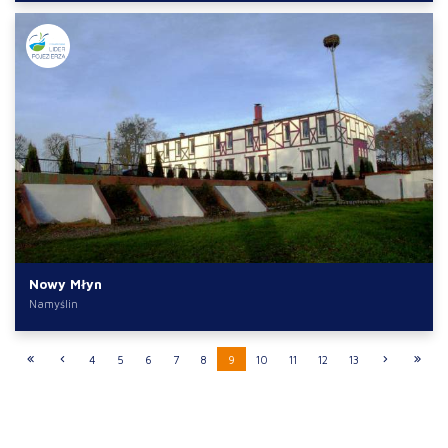
Nowy Młyn
Namyślin
4
5
6
7
8
9
10
11
12
13