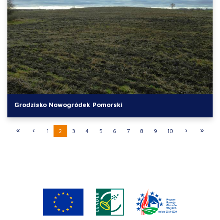
Grodzisko Nowogródek Pomorski
1
2
3
4
5
6
7
8
9
10