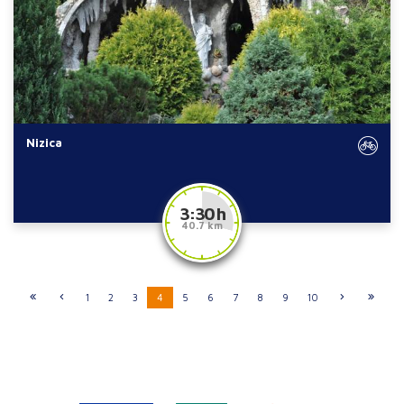
Nizica
3:30 h
40.7 km
1
2
3
4
5
6
7
8
9
10