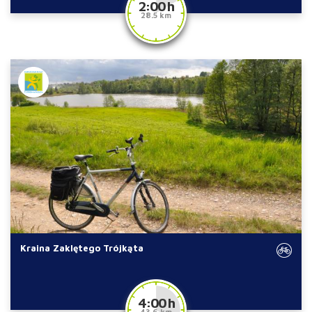
2:00 h
28.5 km
Kraina Zaklętego Trójkąta
4:00 h
43.6 km