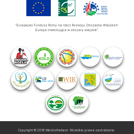
"Europejski Fundusz Rolny na rzecz Rozwoju Obszarów Wiejskich:
Europa inwestująca w obszary wiejskie".
Copyright © 2018 Westisthebest. Wszelkie prawa zastrzeżone.