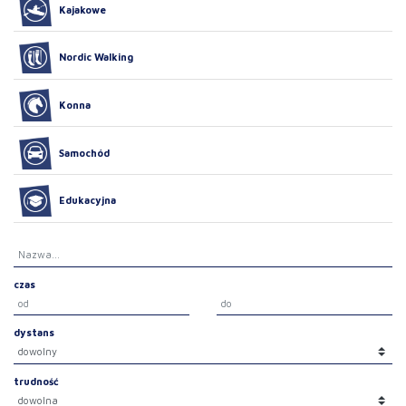
Kajakowe
Nordic Walking
Konna
Samochód
Edukacyjna
czas
dystans
trudność