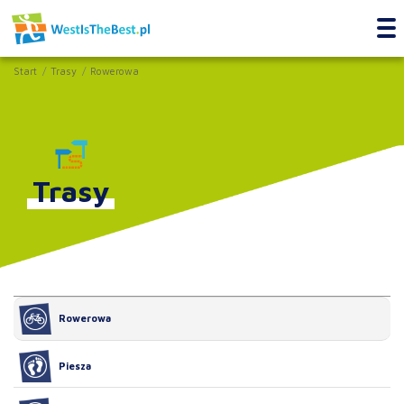
Start
Trasy
Rowerowa
Trasy
Rowerowa
Piesza