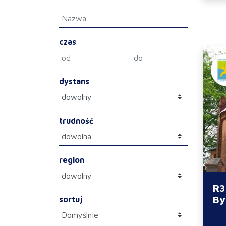
czas
dystans
trudność
region
R3
By
sortuj