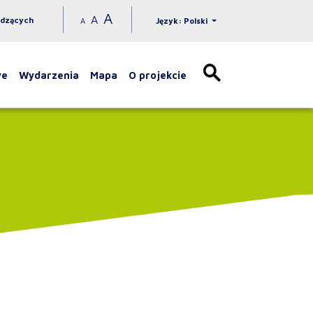
A
A
idzących
A
Język: Polski
we
Wydarzenia
Mapa
O projekcie