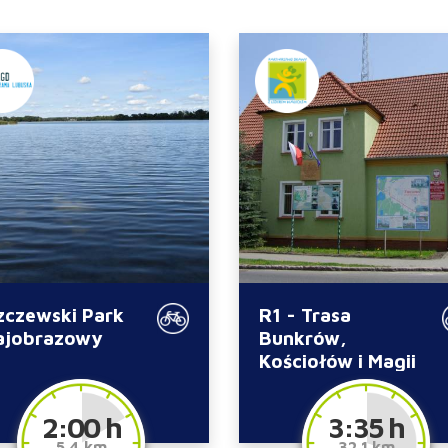
zczewski Park
R1 - Trasa
ajobrazowy
Bunkrów,
Kościołów i Magii
2:00 h
3:35 h
5.4 km
32.1 km