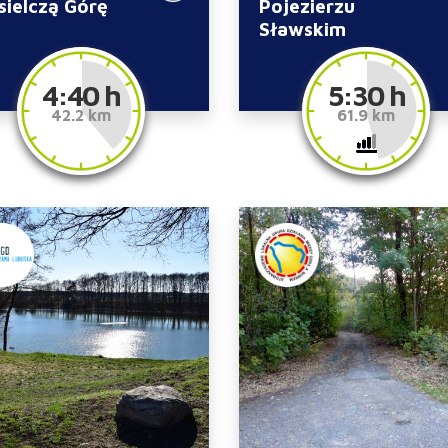
sielczą Górę
Pojezierzu
Sławskim
4:40 h
5:30 h
42.2 km
61.9 km