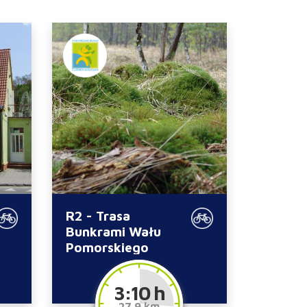
R2 - Trasa
Bunkrami Wału
Pomorskiego
3:10 h
27.9 km