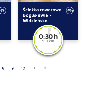
Ścieżka rowerowa
Bogusławie -
Widzieńsko
0:30 h
9.9 km
8
9
10