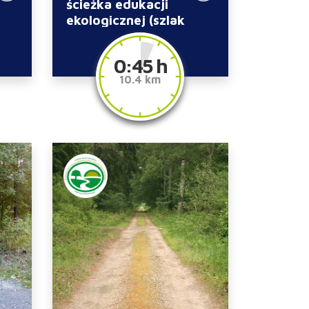
ścieżka edukacji
ekologicznej (szlak
niebieski)
0:45 h
10.4 km