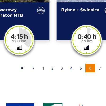
werowy
Rybno - Świdnica
raton MTB
4:15 h
0:40 h
52.0 km
7.5 km
1
2
3
4
5
6
7