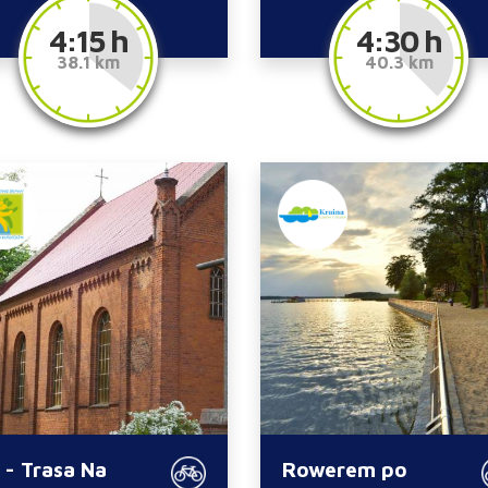
4:15 h
4:30 h
38.1 km
40.3 km
 - Trasa Na
Rowerem po