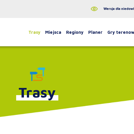
Wersja dla niedow
Trasy
Miejsca
Regiony
Planer
Gry tereno
Trasy