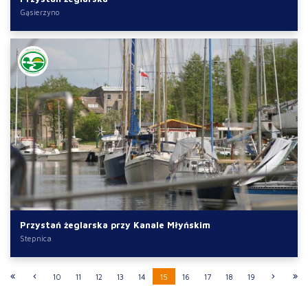
Gąsierzyno
Przystań żeglarska przy Kanale Młyńskim
Stepnica
10
11
12
13
14
15
16
17
18
19