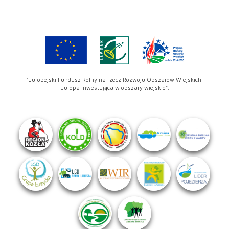
"Europejski Fundusz Rolny na rzecz Rozwoju Obszarów Wiejskich:
Europa inwestująca w obszary wiejskie".