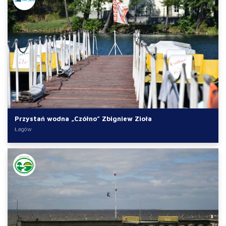
Przystań wodna „Czółno” Zbigniew Zioła
Łagów