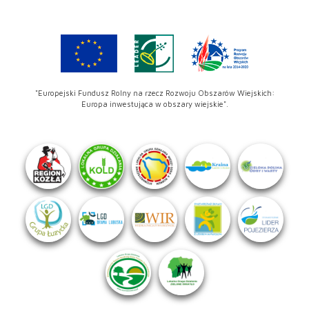
"Europejski Fundusz Rolny na rzecz Rozwoju Obszarów Wiejskich:
Europa inwestująca w obszary wiejskie".