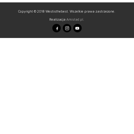
Copyright © 2018 Westisthebest. Wszelkie prawa zastrzeżone.
Realizacja
Amistad.pl
.