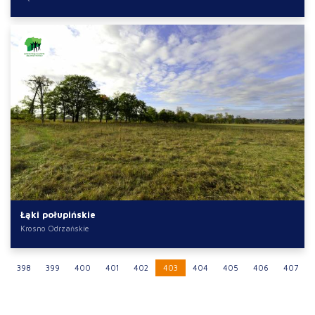
Łąki połupińskie
Krosno Odrzańskie
398
399
400
401
402
403
404
405
406
407