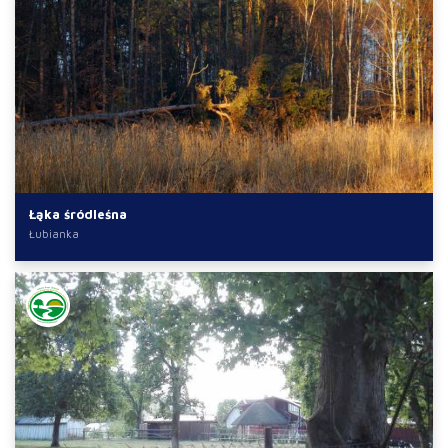
Łąka śródleśna
Łubianka