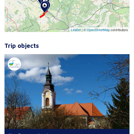
Leaflet
|
©
OpenStreetMap
contributors
Trip objects