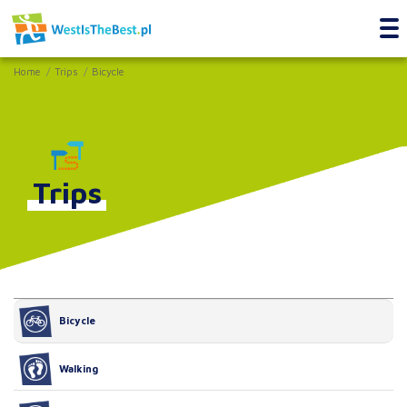
Home
Trips
Bicycle
Trips
Bicycle
Walking