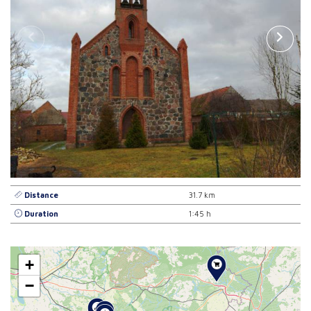
Distance
31.7 km
Duration
1:45 h
+
−