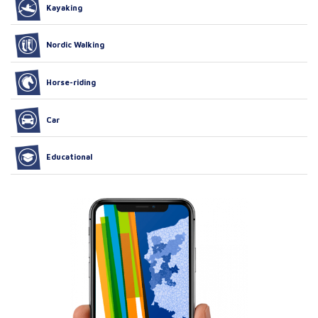
Kayaking
Nordic Walking
Horse-riding
Car
Educational