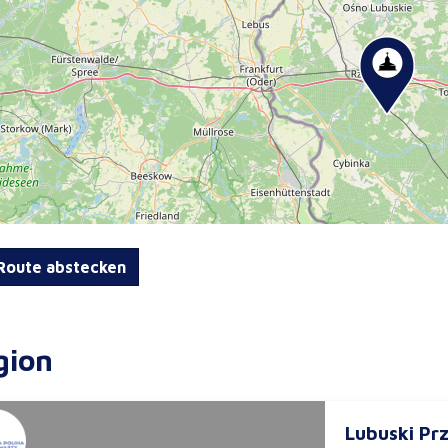
oute abstecken
gion
Lubuski Pr