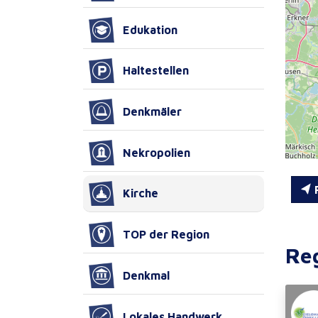
Edukation
Haltestellen
Denkmäler
Nekropolien
R
Kirche
TOP der Region
Re
Denkmal
Lokales Handwerk