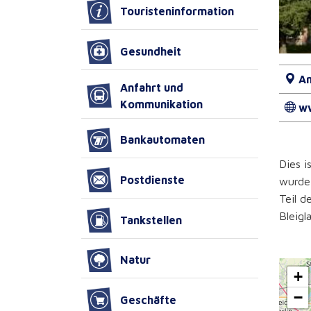
Touristeninformation
Gesundheit
An
Anfahrt und
Kommunikation
w
Bankautomaten
Dies i
Postdienste
wurde 
Teil d
Bleigl
Tankstellen
Natur
+
−
Geschäfte