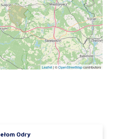
Leaflet
|
©
OpenStreetMap
contributors
zełom Odry