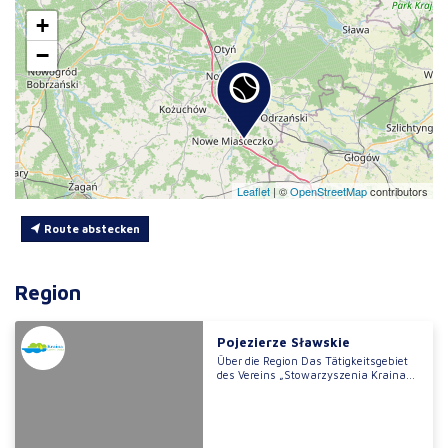
+
−
Leaflet
|
©
OpenStreetMap
contributors
Route abstecken
Region
Pojezierze Sławskie
Über die Region Das Tätigkeitsgebiet
des Vereins „Stowarzyszenia Kraina...