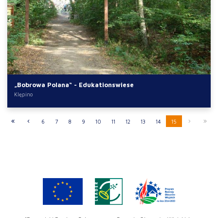
„Bobrowa Polana“ - Edukationswiese
Klępino
6
7
8
9
10
11
12
13
14
15