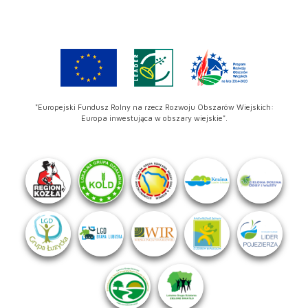
"Europejski Fundusz Rolny na rzecz Rozwoju Obszarów Wiejskich:
Europa inwestująca w obszary wiejskie".