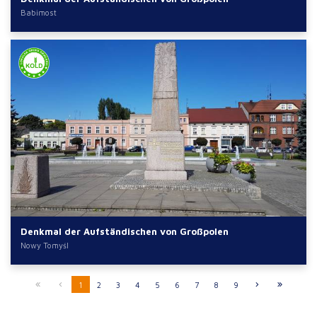
Babimost
Denkmal der Aufständischen von Großpolen
Nowy Tomyśl
1
2
3
4
5
6
7
8
9