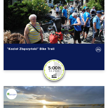
“Kozioł Zbąszyński” Bike Trail
5:00 h
32.2 km