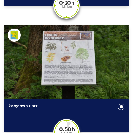
0:20 h
1.3 km
Żołędowo Park
0:50 h
942 m