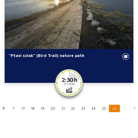
“Ptasi szlak” (Bird Trail) nature path
2:30 h
2.1 km
17
18
19
20
21
22
23
24
25
26