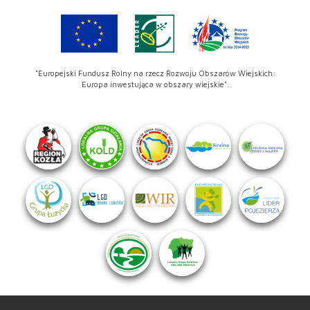
"Europejski Fundusz Rolny na rzecz Rozwoju Obszarów Wiejskich:
Europa inwestująca w obszary wiejskie".