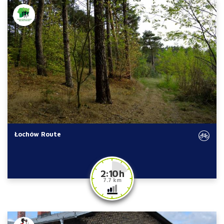
Łochów Route
2:10 h
7.7 km