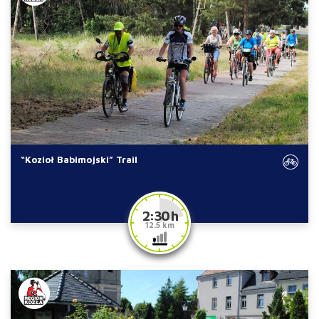
“Kozioł Babimojski” Trail
2:30 h
12.5 km