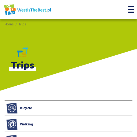
Home
Trips
Trips
Bicycle
Walking