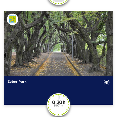
Żuber Park
0:20 h
807 m