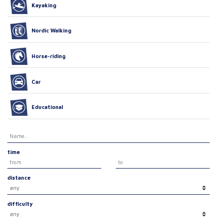
Kayaking
Nordic Walking
Horse-riding
Car
Educational
time
distance
difficulty