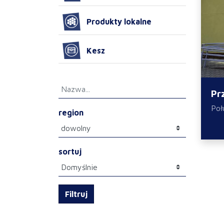
Produkty lokalne
Kesz
Pr
Poł
region
sortuj
Filtruj