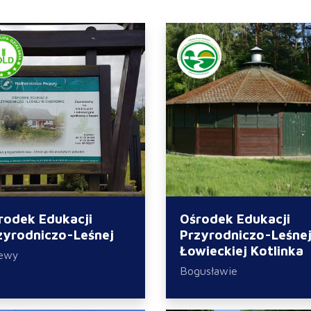
rodek Edukacji
Ośrodek Edukacji
zyrodniczo-Leśnej
Przyrodniczo-Leśnej
Łowieckiej Kotlinka
iewy
Bogusławie