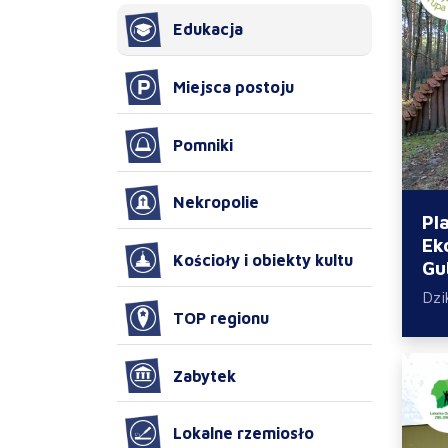
Edukacja
Miejsca postoju
Pomniki
Nekropolie
Pl
Ek
Kościoły i obiekty kultu
Gu
Dz
TOP regionu
Zabytek
Lokalne rzemiosło