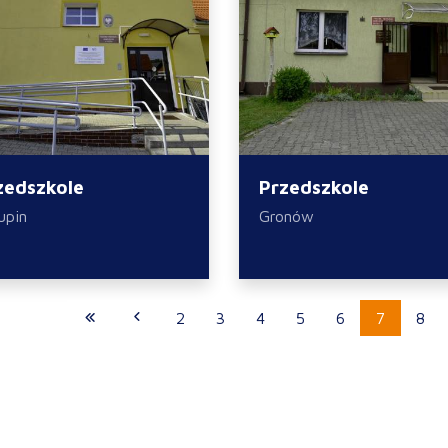
zedszkole
Przedszkole
upin
Gronów
2
3
4
5
6
7
8