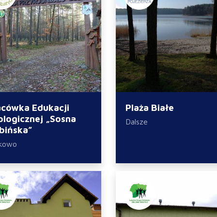
acówka Edukacji
Plaża Białe
ologicznej „Sosna
Dalsze
bińska”
ikowo