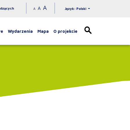
A
A
idzących
A
Język: Polski
we
Wydarzenia
Mapa
O projekcie