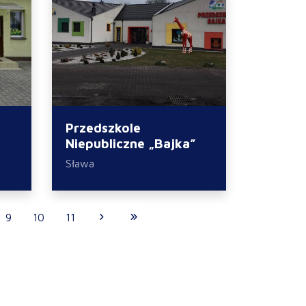
Przedszkole
Niepubliczne „Bajka”
Sława
9
10
11