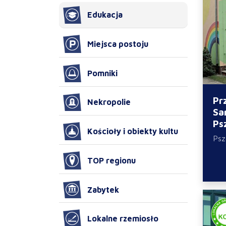
Edukacja
Miejsca postoju
Pomniki
Pr
Nekropolie
Sa
Ps
Kościoły i obiekty kultu
Ps
TOP regionu
Zabytek
Lokalne rzemiosło