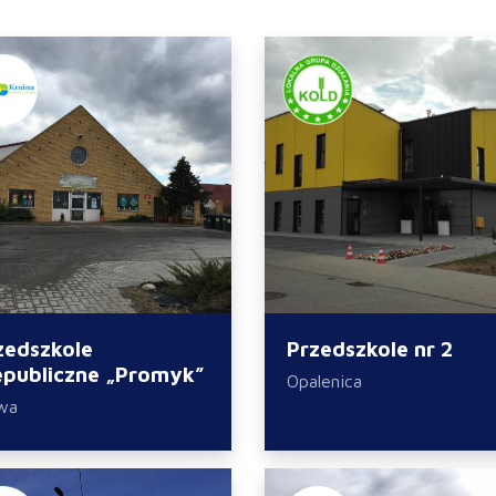
zedszkole
Przedszkole nr 2
epubliczne „Promyk”
Opalenica
wa