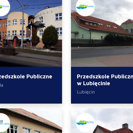
zedszkole Publiczne
Przedszkole Publicz
w Lubięcinie
la
Lubięcin