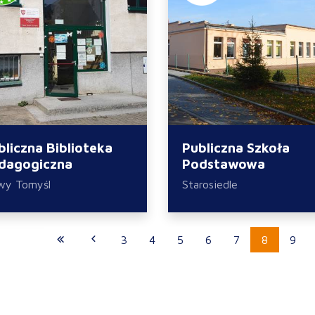
bliczna Biblioteka
Publiczna Szkoła
dagogiczna
Podstawowa
wy Tomyśl
Starosiedle
3
4
5
6
7
8
9