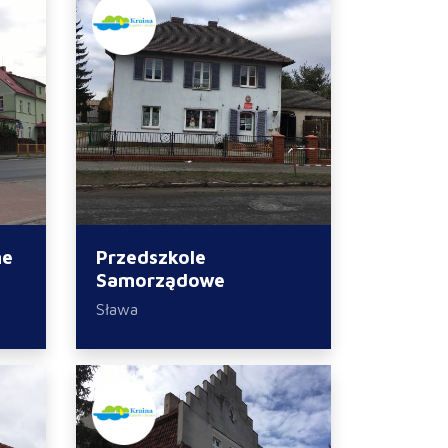
ne
Przedszkole
Samorządowe
Sława