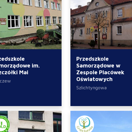
zedszkole
Przedszkole
morządowe im.
Samorządowe w
zczółki Mai
Zespole Placówek
Oświatowych
zczew
Szlichtyngowa