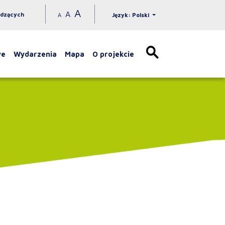
A
A
idzących
A
Język: Polski
we
Wydarzenia
Mapa
O projekcie