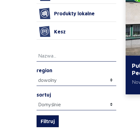
Produkty lokalne
Kesz
Pu
region
Pe
No
sortuj
Filtruj