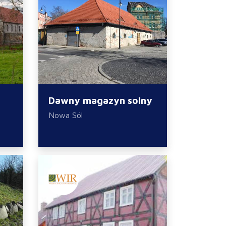
Dawny magazyn solny
Nowa Sól