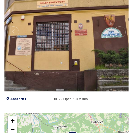
Anschrift
ul. 22 Lipca 8, Krosino
+
−