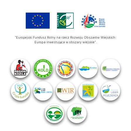
"Europejski Fundusz Rolny na rzecz Rozwoju Obszarów Wiejskich:
Europa inwestująca w obszary wiejskie".