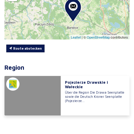
Leaflet
|
©
OpenStreetMap
contributors
Route abstecken
Region
Pojezierze Drawskie i
Wałeckie
Über die Region Die Drawa Seenplatte
sowie die Deutsch Kroner Seenplatte
(Pojezierze...