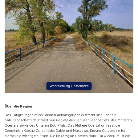
Wehrsiedlung Gostchorze
Über die Region
Das Tätigkeitsgebiet der lokalen Aktionsgruppe erstreckt sich über die
naturlandschaftlich attraktiven Gebiete des Lebuser Seengebiets, des Mittleren
Odertals sowie des Unteren Bóbr-Tals. Das Mittlere Odertal umfasst die
Gemeinden Krosno Odrzańskie, Dąbie und Maszewo; Krosno Odrzańskie ist
hierbei die wichtigste Stadt. Die Mezoregion Unteres Bóbr-Tal wiederum ist ein