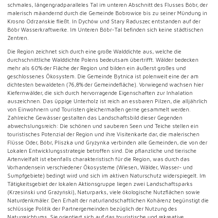
schmales, längengradparalleles Tal im unteren Abschnitt des Flusses Bóbr, der
malerisch mäandernd durch die Gemeinde Bobrowice bis zu seiner Mündung in
Krosno Odrzańskie fließt. In Dychów und Stary Raduszec entstanden auf der
Bóbr Wasserkraftwerke. Im Unteren Bóbr-Tal befinden sich keine städtischen
Zentren.
Die Region zeichnet sich durch eine große Walddichte aus, welche die
durchschnittliche Walddichte Polens bedeutsam übertrifft. Wälder bedecken
mehr als 60% der Fläche der Region und bilden ein äußerst großes und
geschlossenes Ökosystem. Die Gemeinde Bytnica ist polenweit eine der am
dichtesten bewaldeten (76,8% der Gemeindefläche). Vorwiegend wachsen hier
Kiefernwälder, die sich durch hervorragende Eigenschaften zur Inhalation
auszeichnen. Das üppige Unterholz ist reich an essbaren Pilzen, die alljährlich
von Einwohnern und Touristen gleichermaßen gerne gesammelt werden.
Zahlreiche Gewässer gestalten das Landschaftsbild dieser Gegenden
abwechslungsreich: Die schönen und sauberen Seen und Teiche stellen ein
touristisches Potenzial der Region und ihre Visitenkarte dar, die malerischen
Flüsse Oder, Bóbr, Pliszka und Gryżynka verbinden alle Gemeinden, die von der
Lokalen Entwicklungsstrategie betroffen sind. Die pflanzliche und tierische
Artenvielfalt ist ebenfalls charakteristisch für die Region, was durch das
Vorhandensein verschiedener Ökosysteme (Wiesen, Wälder, Wasser- und
Sumpfgebiete) bedingt wird und sich im aktiven Naturschutz widerspiegelt. Im
Tätigkeitsgebiet der lokalen Aktionsgruppe liegen zwei Landschaftsparks
(Krzesiński und Grażyński), Naturparks, viele ökologische Nutzflächen sowie
Naturdenkmäler. Den Erhalt der naturlandschaftlichen Kohärenz begünstigt die
schlüssige Politik der Partnergemeinden bezüglich der Nutzung des
Naturreichtums. Sie orientiert sich auf das touristische und rekreative