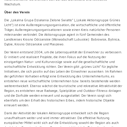
Wachstum.
Über den Verein
Die „Lokalna Grupa Działania Zielone Światło” („Lokale Aktionsgruppe Grünes
Licht”) ist eine Außerregierungsorganisation, die wirtschaftliche und öffentliche
Träger, Außerregierungsorganisationen sowie einen Kreis natürlicher Personen
miteinander verbindet. Die Aktionsgruppe agiert in fünf Gemeinden des
Landkreises Krosno Odrzańskie (Woiwodschaft Lubuskie): Bobrowice, Bytnica,
Dąbie, Krosno Odrzańskie und Maszewo.
Der Verein entstand 2004, um die Lebensqualität der Einwohner zu verbessern.
Er initiiert und realisiert Projekte, die ihren Fokus auf die Nutzung der
einzigartigen Natur- und Kulturvorzüge sowie auf die gesellschaftliche und
wirtschaftliche Entwicklung richten. Der Verein gibt „grünes Licht“ für jegliche
Initiativen, die sich positiv auf das Leben der Einwohner auswirken. Im Rahmen
der geführten Vorhaben erfolgt eine Entwicklung des Unternehmertums, es
entstehen neue wirtschaftliche Unternehmen bzw. bereits bestehende werden
weiterentwickelt. Ebenso wächst die touristische und rekreative Attraktivität der
Region, es entstehen neue Radwege, Spielplätze und Outdoor-Fitness-Anlagen
und die Dorfsäle werden erneuert und ausgestattet. Der Verein sorgt sich
ebenfalls um den Erhalt des historischen Erbes, indem historische Objekte
erneuert werden.
Dank der Aktivität der lokalen Aktionsgruppe entwickelt sich die Region
unaufhaltsam weiter und wird immer attraktiver. Die effektive Nutzung
europäischer Mittel wirkt sich auf die Entwicklung sowohl der Region als auch