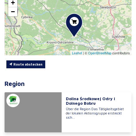
+
−
Leaflet
|
©
OpenStreetMap
contributors
Route abstecken
Region
Dolina Środkowej Odry i
Dolnego Bobru
Über die Region Das Tätigkeitsgebiet
der lokalen Aktionsgruppe erstreckt
sich...