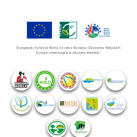
"Europejski Fundusz Rolny na rzecz Rozwoju Obszarów Wiejskich:
Europa inwestująca w obszary wiejskie".