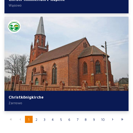
Wąsowo
Christkönigkirche
Żarnowo
1
2
3
4
5
6
7
8
9
10