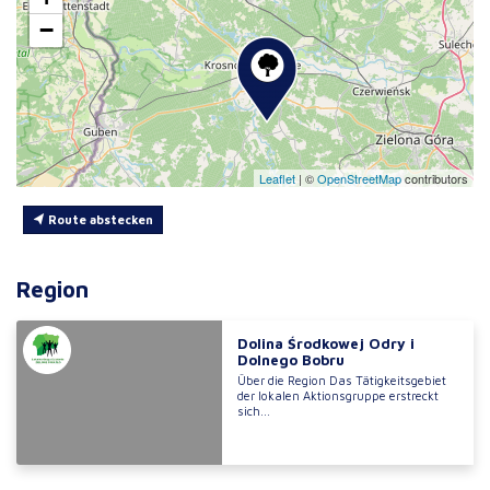
−
Leaflet
|
©
OpenStreetMap
contributors
Route abstecken
Region
Dolina Środkowej Odry i
Dolnego Bobru
Über die Region Das Tätigkeitsgebiet
der lokalen Aktionsgruppe erstreckt
sich...