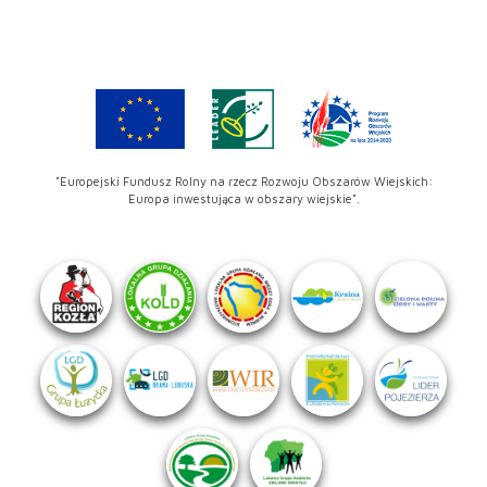
"Europejski Fundusz Rolny na rzecz Rozwoju Obszarów Wiejskich:
Europa inwestująca w obszary wiejskie".