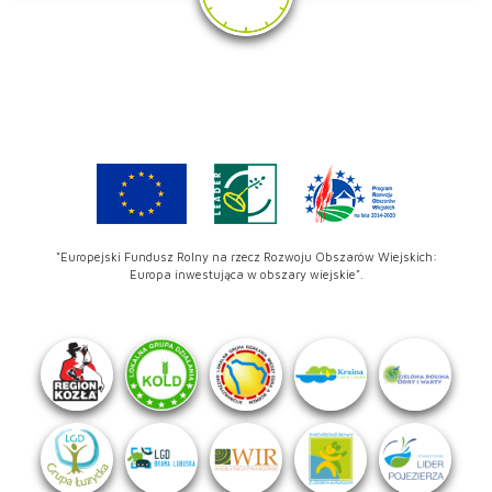
"Europejski Fundusz Rolny na rzecz Rozwoju Obszarów Wiejskich:
Europa inwestująca w obszary wiejskie".