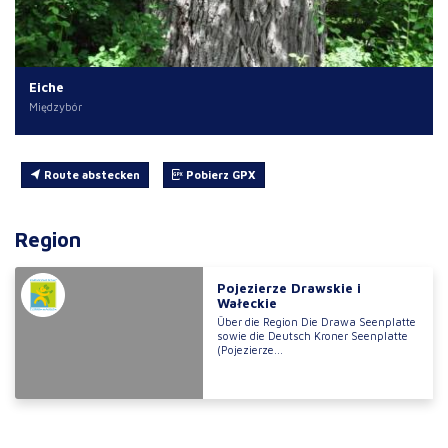
Eiche
Międzybór
Route abstecken
Pobierz GPX
Region
Pojezierze Drawskie i
Wałeckie
Über die Region Die Drawa Seenplatte
sowie die Deutsch Kroner Seenplatte
(Pojezierze...