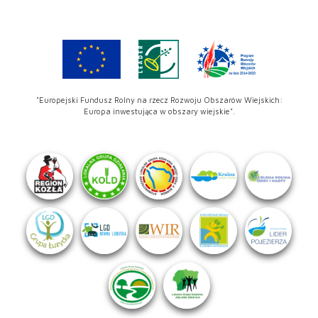
"Europejski Fundusz Rolny na rzecz Rozwoju Obszarów Wiejskich:
Europa inwestująca w obszary wiejskie".