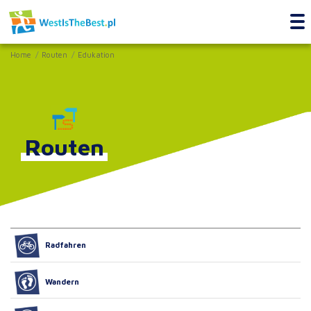
Home
Routen
Edukation
Routen
Radfahren
Wandern