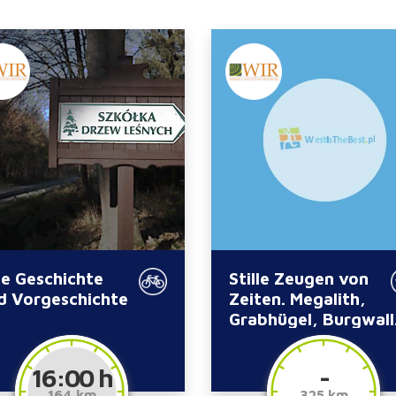
te Geschichte
Stille Zeugen von
d Vorgeschichte
Zeiten. Megalith,
Grabhügel, Burgwall
16:00 h
-
164 km
325 km