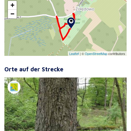
+
−
Leaflet
|
©
OpenStreetMap
contributors
Orte auf der Strecke