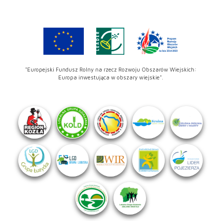
"Europejski Fundusz Rolny na rzecz Rozwoju Obszarów Wiejskich:
Europa inwestująca w obszary wiejskie".