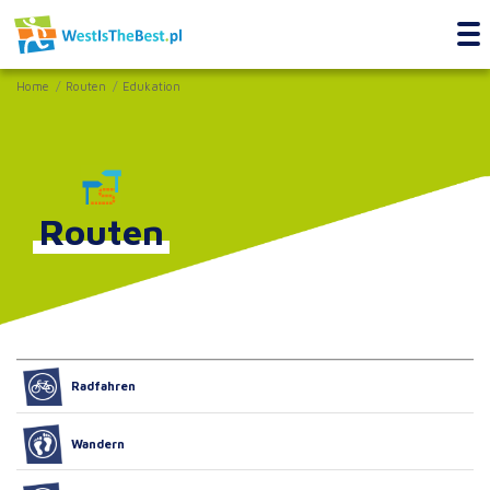
Home
Routen
Edukation
Routen
Radfahren
Wandern