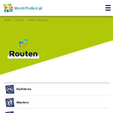
Home
Routen
Nordic Walking
Routen
Radfahren
Wandern