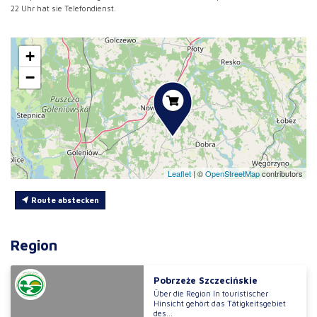
22 Uhr hat sie Telefondienst.
+
−
Leaflet
|
©
OpenStreetMap
contributors
Route abstecken
Region
Pobrzeże Szczecińskie
Über die Region In touristischer
Hinsicht gehört das Tätigkeitsgebiet
des...