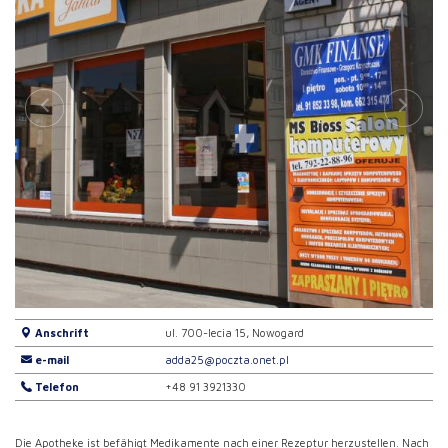
Anschrift
ul. 700-lecia 15, Nowogard
e-mail
adda25@poczta.onet.pl
Telefon
+48 91 3921330
Die Apotheke ist befähigt Medikamente nach einer Rezeptur herzustellen. Nach