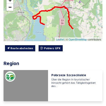
+
−
Leaflet
|
©
OpenStreetMap
contributors
Route abstecken
Pobierz GPX
Region
Pobrzeże Szczecińskie
Über die Region In touristischer
Hinsicht gehört das Tätigkeitsgebiet
des...