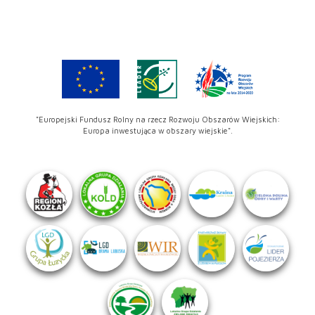
"Europejski Fundusz Rolny na rzecz Rozwoju Obszarów Wiejskich:
Europa inwestująca w obszary wiejskie".