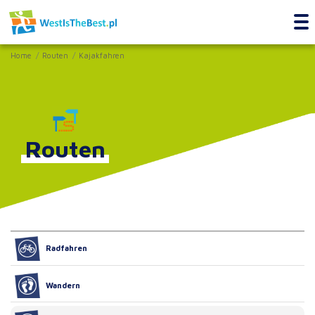
Home
Routen
Kajakfahren
Routen
Radfahren
Wandern