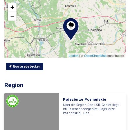
+
−
Leaflet
|
©
OpenStreetMap
contributors
Route abstecken
Region
Pojezierze Poznańskie
Über die Region Das LSR-Gebiet liegt
im Posener Seengebiet (Pojezierze
Poznańskie). Das...