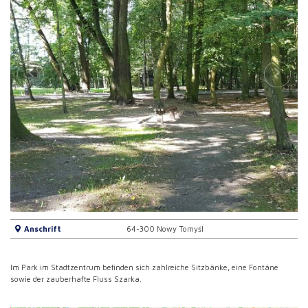
Anschrift
64-300 Nowy Tomyśl
Im Park im Stadtzentrum befinden sich zahlreiche Sitzbänke, eine Fontäne
sowie der zauberhafte Fluss Szarka.