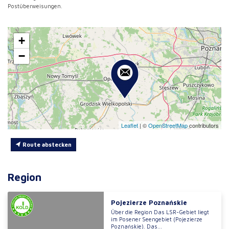
Postüberweisungen.
+
−
Leaflet
|
©
OpenStreetMap
contributors
Route abstecken
Region
Pojezierze Poznańskie
Über die Region Das LSR-Gebiet liegt
im Posener Seengebiet (Pojezierze
Poznańskie). Das...