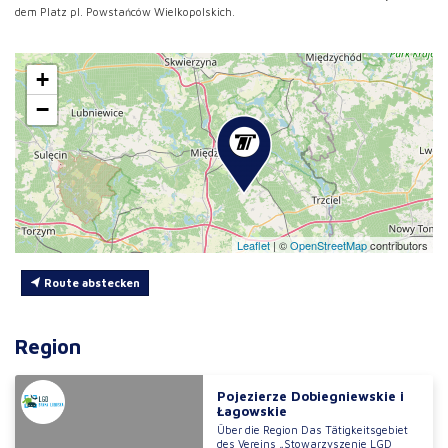
dem Platz pl. Powstańców Wielkopolskich.
+
−
Leaflet
|
©
OpenStreetMap
contributors
Route abstecken
Region
Pojezierze Dobiegniewskie i
Łagowskie
Über die Region Das Tätigkeitsgebiet
des Vereins „Stowarzyszenie LGD