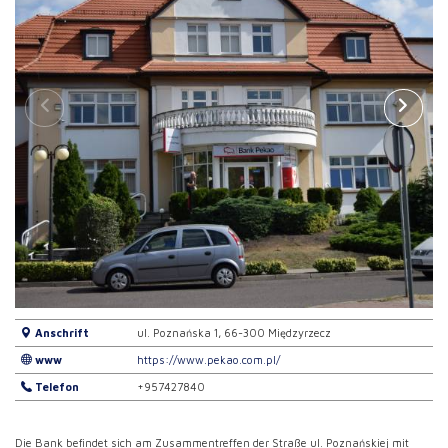
Anschrift
ul. Poznańska 1, 66-300 Międzyrzecz
www
https://www.pekao.com.pl/
Telefon
+957427840
Die Bank befindet sich am Zusammentreffen der Straße ul. Poznańskiej mit