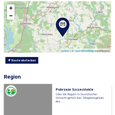
+
−
Leaflet
|
©
OpenStreetMap
contributors
Route abstecken
Region
Pobrzeże Szczecińskie
Über die Region In touristischer
Hinsicht gehört das Tätigkeitsgebiet
des...