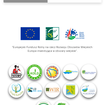
"Europejski Fundusz Rolny na rzecz Rozwoju Obszarów Wiejskich:
Europa inwestująca w obszary wiejskie".