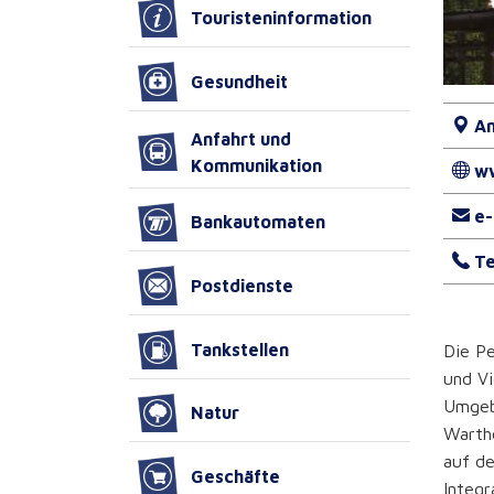
Touristeninformation
Gesundheit
An
Anfahrt und
Kommunikation
w
e-
Bankautomaten
Te
Postdienste
Tankstellen
Die Pe
und Vi
Umgeb
Natur
Warthe
auf de
Geschäfte
Integr