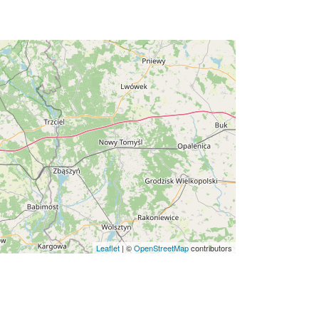
Leaflet
|
©
OpenStreetMap
contributors