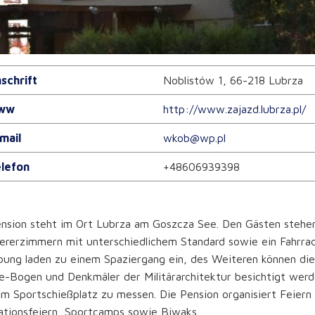
schrift
Noblistów 1, 66-218 Lubrza
ww
http://www.zajazd.lubrza.pl/
mail
wkob@wp.pl
lefon
+48606939398
nsion steht im Ort Lubrza am Goszcza See. Den Gästen stehen
ererzimmern mit unterschiedlichem Standard sowie ein Fahrrad
ung laden zu einem Spaziergang ein, des Weiteren können die
-Bogen und Denkmäler der Militärarchitektur besichtigt werde
m Sportschießplatz zu messen. Die Pension organisiert Feiern
ationsfeiern, Sportcamps sowie Biwaks.