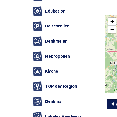
Edukation
+
Haltestellen
−
Denkmäler
Nekropolien
Kirche
TOP der Region
Denkmal
R
Lokales Handwerk