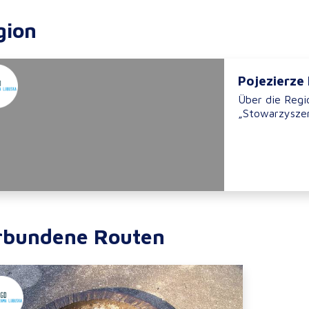
gion
Pojezierze
Über die Regi
„Stowarzyszen
rbundene Routen