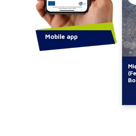
Mobile app
Mi
(F
Bo