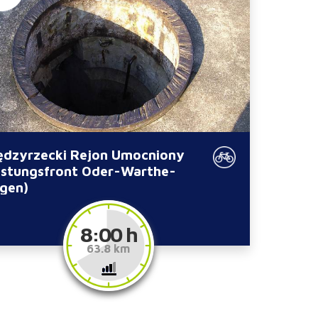
ędzyrzecki Rejon Umocniony
estungsfront Oder-Warthe-
gen)
8:00 h
63.8 km