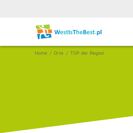
Home
Orte
TOP der Region