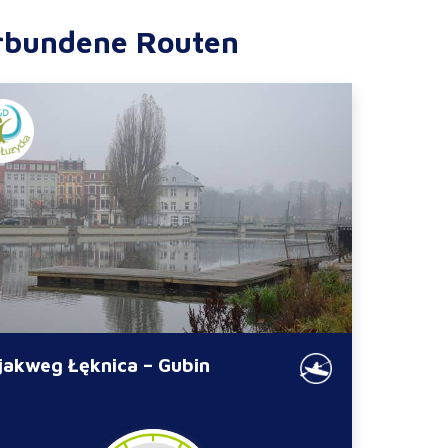
rbundene Routen
jakweg Łęknica – Gubin