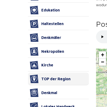
wodurc
Edukation
Po
Haltestellen
Denkmäler
Nekropolien
+
−
Kirche
TOP der Region
Denkmal
Lokales Handwerk