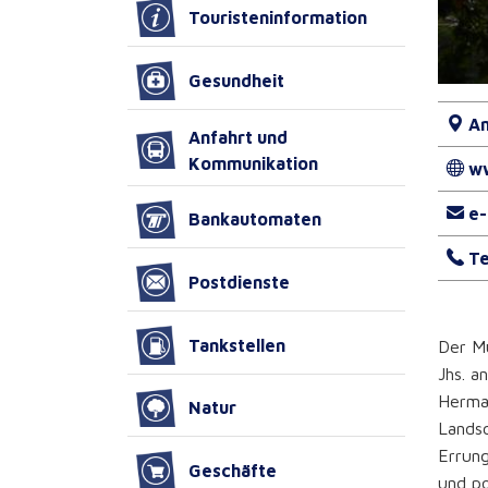
Touristeninformation
Gesundheit
An
Anfahrt und
Kommunikation
w
e-
Bankautomaten
Te
Postdienste
Tankstellen
Der Mu
Jhs. a
Herman
Natur
Landsc
Errung
Geschäfte
und po