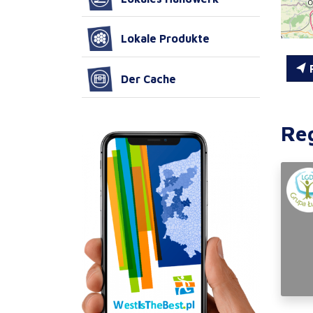
Lokale Produkte
R
Der Cache
Re