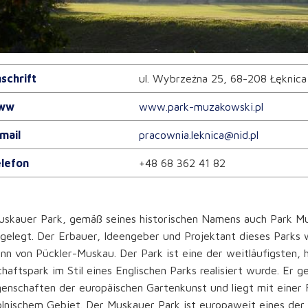
schrift
ul. Wybrzeżna 25, 68-208 Łęknica
ww
www.park-muzakowski.pl
mail
pracownia.leknica@nid.pl
lefon
+48 68 362 41 82
skauer Park, gemäß seines historischen Namens auch Park Mus
ngelegt. Der Erbauer, Ideengeber und Projektant dieses Parks 
n von Pückler-Muskau. Der Park ist eine der weitläufigsten, h
haftspark im Stil eines Englischen Parks realisiert wurde. Er 
enschaften der europäischen Gartenkunst und liegt mit einer
lnischem Gebiet. Der Muskauer Park ist europaweit eines der 