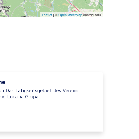
Leaflet
|
©
OpenStreetMap
contributors
ne
on Das Tätigkeitsgebiet des Vereins
ie Lokalna Grupa...