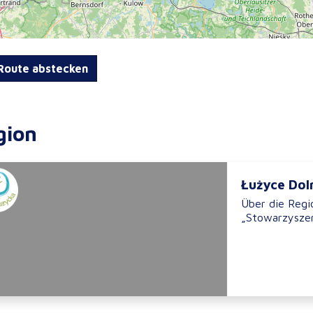
oute abstecken
gion
Łużyce Dol
Über die Regi
„Stowarzyszen