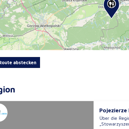
oute abstecken
gion
Pojezierze
Über die Regi
„Stowarzyszen