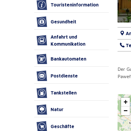
Touristeninformation
Gesundheit
An
Anfahrt und
Kommunikation
Te
Bankautomaten
Der Ga
Postdienste
Paweł”
Tankstellen
+
Natur
−
Geschäfte