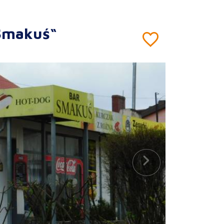
Smakuś“