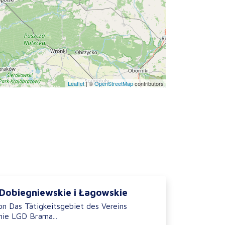
Leaflet
|
©
OpenStreetMap
contributors
 Dobiegniewskie i Łagowskie
on Das Tätigkeitsgebiet des Vereins
ie LGD Brama...