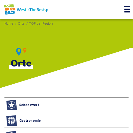
Home
Orte
TOP der Region
Orte
Sehenswert
Gastronomie