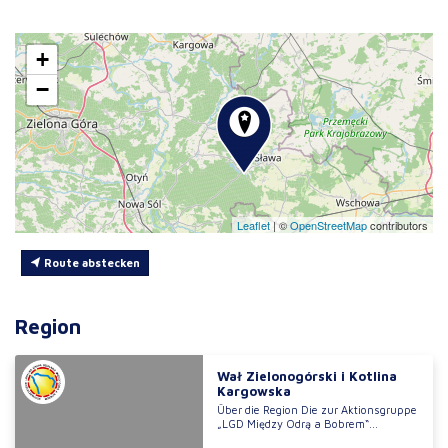
+
−
Leaflet
|
©
OpenStreetMap
contributors
Route abstecken
Region
Wał Zielonogórski i Kotlina
Kargowska
Über die Region Die zur Aktionsgruppe
„LGD Między Odrą a Bobrem“...