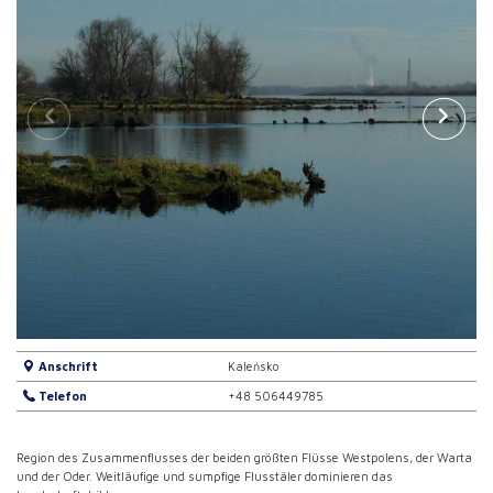
Anschrift
Kaleńsko
Telefon
+48 506449785
Region des Zusammenflusses der beiden größten Flüsse Westpolens, der Warta
und der Oder. Weitläufige und sumpfige Flusstäler dominieren das