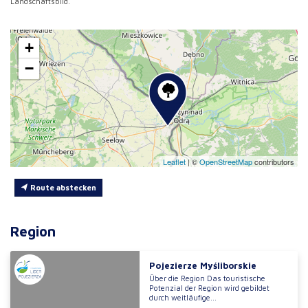
Landschaftsbild.
+
−
Leaflet
|
©
OpenStreetMap
contributors
Route abstecken
Region
Pojezierze Myśliborskie
Über die Region Das touristische
Potenzial der Region wird gebildet
durch weitläufige...